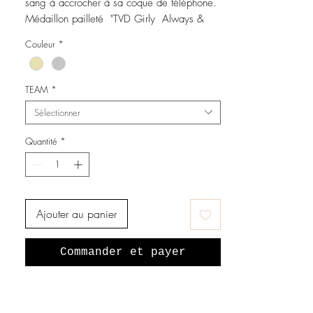
sang à accrocher à sa coque de téléphone.
Médaillon pailleté "TVD Girly Always &
Forever".
Couleur
*
TEAM
*
Sélectionner
Quantité
*
Ajouter au panier
Commander et payer