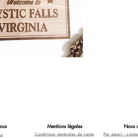
ous
Mentions légales
Nous c
Conditions générales de vente
Par email : cont
re