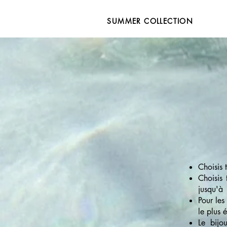
SUMMER COLLECTION
Choisis 
Choisis
jusqu'à 
Pour le
le plus 
Le bijo