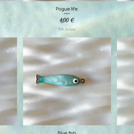
Aperçu rapide
Pogue life
Prix
4,00 €
TVA Incluse
Aperçu rapide
Blue fish