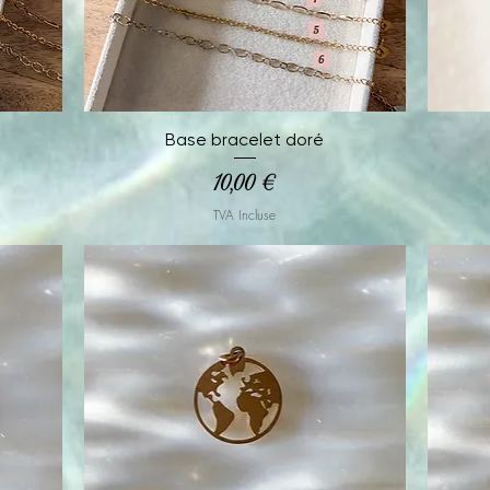
Aperçu rapide
Base bracelet doré
Prix
10,00 €
TVA Incluse