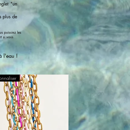
nglet "un
s plus de
s puissiez les
t si vous
à l'eau !
onnaliser