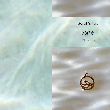
Aperçu rapide
Sarah’s top
Prix
2,00 €
TVA Incluse