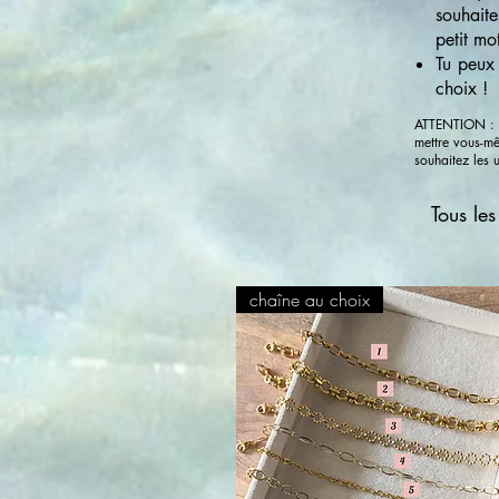
souhaite
petit mo
Tu peux 
choix !
ATTENTION : le
mettre vous-m
souhaitez les 
Tous les
chaîne au choix