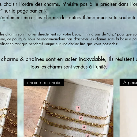
s choisir l'ordre des charms, n'hésite pas à le préciser dans l'o
t" sur la page panier ♡
également mixer les charms des autres thématiques si tu souhaite
s charms sont montés directement sur votre bijou, il n'y a pas de "clip" pour que vou
ême, ce pourquoi nous ne recommandons pas d'acheter les charms sans la base à par
utiliser en tant que pendentif unique sur une chaîne fine que vous possedez.
 charms & chaînes sont en acier inoxydable, ils résistent 
Tous les charms sont vendus à l'unité.
chaîne au choix
A pers