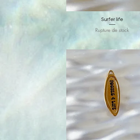
Aperçu rapide
Surfer life
Rupture de stock