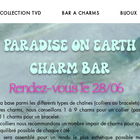
COLLECTION TVD
BAR A CHARMS
BIJOUX
Paradise on Earth
charm bar
Rendez-vous le 28/06
ta base parmi les différents types de chaînes (colliers ou bracelets
 tes charms, nous conseillons 1 à 9 charms pour un collier (pas
11 charms pour un bracelet.
s colliers nous recommandons un nombre impair de charms pour qu
équilibré possible de chaque côté
u sera assemblé pour un rendu le plus esthétique possible ma