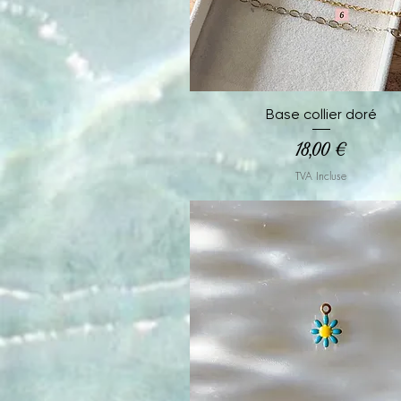
Aperçu rapide
Base collier doré
Prix
18,00 €
TVA Incluse