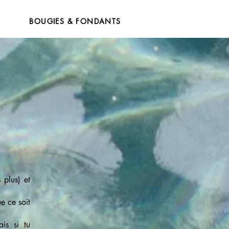
BOUGIES & FONDANTS
)
 plus) et
e ce soit
is si tu