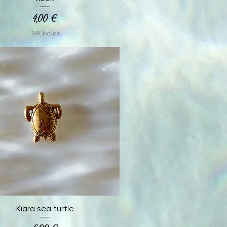
Prix
4,00 €
TVA Incluse
Aperçu rapide
Kiara sea turtle