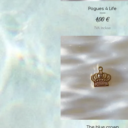
Aperçu rapide
Pogues 4 Life
Prix
4,00 €
TVA Incluse
Aperçu rapide
The blue crown