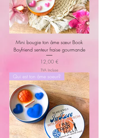
Mini bougie ton âme sœur Book
Boyfriend senteur fraise gourmande
Prix
12,00 €
TVA Incluse
Qui est ton âme soeur?