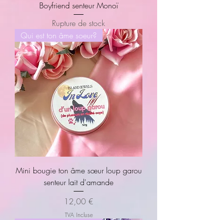
Boyfriend senteur Monoï
Rupture de stock
Qui est ton âme soeur?
Mini bougie ton âme sœur loup garou
senteur lait d'amande
Prix
12,00 €
TVA Incluse