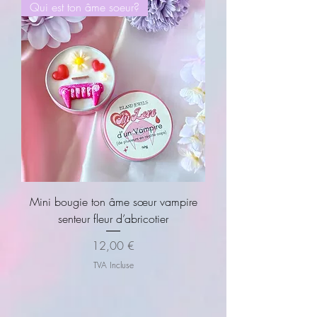
Qui est ton âme soeur?
Mini bougie ton âme sœur vampire
senteur fleur d’abricotier
Prix
12,00 €
TVA Incluse