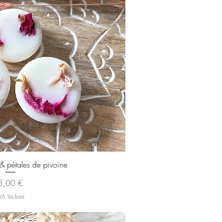
rçu rapide
 & pétales de pivoine
Prix
3,00 €
VA Incluse