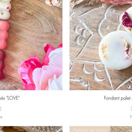
pide
Ape
més "LOVE"
Fondant palet
€
se
T
Parfums au choix