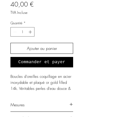
Prix
40,00 €
TVA Incluse
Quantité
*
Ajouter au panier
Commander et payer
Boucles d'oreilles coquillage en acier
inoxydable et plaqué or gold filled
14k. Véritables perles d'eau douce &
pierres en amazonite.
Mesures
Longueur totale de la boucle