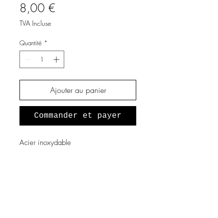
Prix
8,00 €
TVA Incluse
Quantité
*
Ajouter au panier
Commander et payer
Acier inoxydable
A propos de nous
Notre histoire
Vous souhaitez devenir revendeur