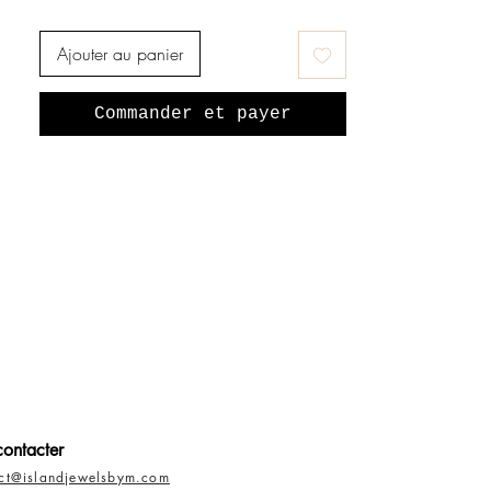
Ajouter au panier
Commander et payer
ontacter
act@islandjewelsbym.com