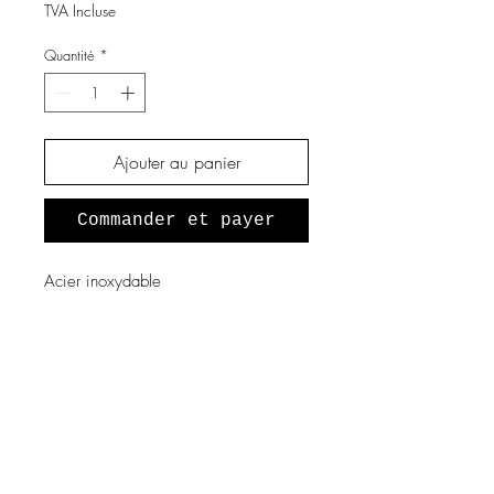
TVA Incluse
Quantité
*
Ajouter au panier
Commander et payer
Acier inoxydable
A propos de nous
Notre histoire
Vous souhaitez devenir revendeur
?