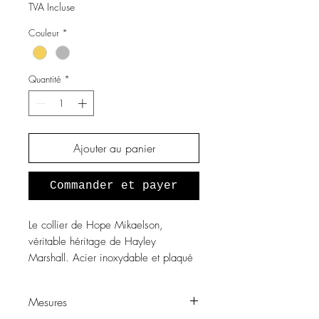
TVA Incluse
Couleur
*
Quantité
*
Ajouter au panier
Commander et payer
Le collier de Hope Mikaelson,
véritable héritage de Hayley
Marshall. Acier inoxydable et plaqué
or gold filled 14k, pierre de jade
teintée verte.
Mesures