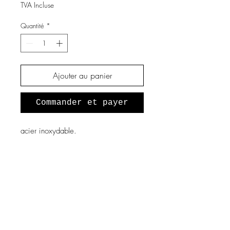
TVA Incluse
Quantité
*
Ajouter au panier
Commander et payer
acier inoxydable.
A propos de nous
Notre histoire
Vous souhaitez devenir revendeur
?