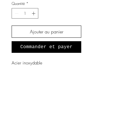
Quantité
*
Ajouter au panier
Commander et payer
Acier inoxydable
A propos de nous
Notre histoire
Vous souhaitez devenir revendeur
?
Programme fidélité
Mentions légales