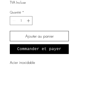
TVA Incluse
Quantité
*
Ajouter au panier
Commander et payer
Acier inoxidable
A propos de nous
Notre histoire
Vous souhaitez devenir revendeur
?