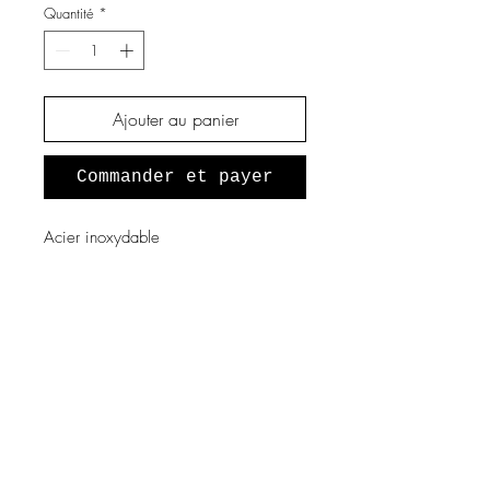
Quantité
*
Ajouter au panier
Commander et payer
Acier inoxydable
A propos de nous
Notre histoire
Vous souhaitez devenir revendeur
?
Programme fidélité
Mentions légales