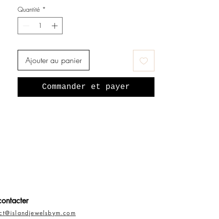
Quantité
*
Ajouter au panier
Commander et payer
ontacter
act@islandjewelsbym.com