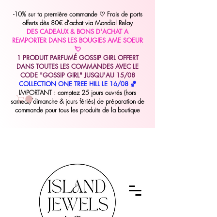
-10% sur ta première commande
♡
Frais de ports
offerts dès 80€ d'achat via Mondial Relay
DES CADEAUX & BONS D'ACHAT A
REMPORTER DANS LES BOUGIES AME SOEUR
💘
1 PRODUIT PARFUMÉ GOSSIP GIRL OFFERT
DANS TOUTES LES COMMANDES AVEC LE
CODE "GOSSIP GIRL" JUSQU'AU 15/08
COLLECTION ONE TREE HILL LE 16/08 🏀
IMPORTANT : comptez 25 jours ouvrés (hors
samedi/dimanche & jours fériés) de préparation de
commande pour tous les produits de la boutique