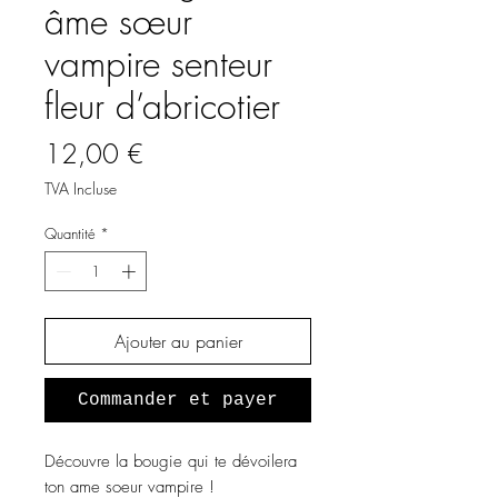
âme sœur
vampire senteur
fleur d’abricotier
Prix
12,00 €
TVA Incluse
Quantité
*
Ajouter au panier
Commander et payer
Découvre la bougie qui te dévoilera
ton ame soeur vampire !