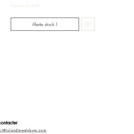
Rupture de stock
Alerte stock !
ontacter
act@islandjewelsbym.com