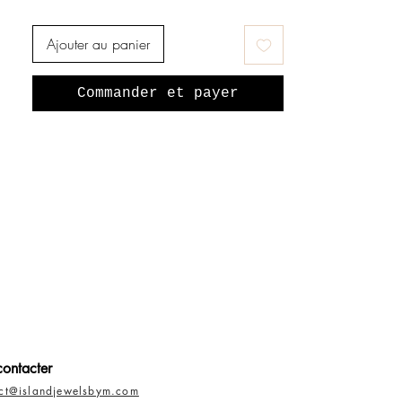
Ajouter au panier
Commander et payer
ontacter
act@islandjewelsbym.com