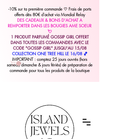
-10% sur ta première commande
♡
Frais de ports
offerts dès 80€ d'achat via Mondial Relay
DES CADEAUX & BONS D'ACHAT A
REMPORTER DANS LES BOUGIES AME SOEUR
💘
1 PRODUIT PARFUMÉ GOSSIP GIRL OFFERT
DANS TOUTES LES COMMANDES AVEC LE
CODE "GOSSIP GIRL" JUSQU'AU 15/08
COLLECTION ONE TREE HILL LE 16/08 🏀
IMPORTANT : comptez 25 jours ouvrés (hors
samedi/dimanche & jours fériés) de préparation de
commande pour tous les produits de la boutique