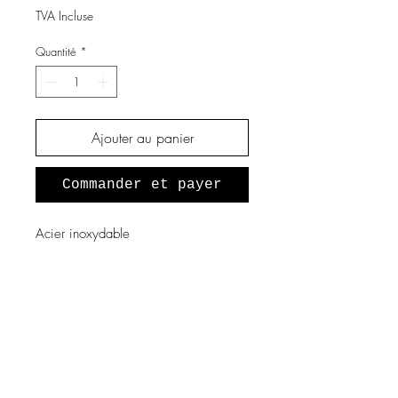
TVA Incluse
Quantité
*
Ajouter au panier
Commander et payer
Acier inoxydable
A propos de nous
Notre histoire
Vous souhaitez devenir revendeur
?