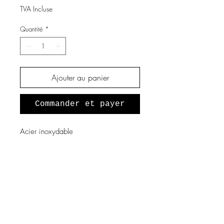
TVA Incluse
Quantité
*
Ajouter au panier
Commander et payer
Acier inoxydable
A propos de nous
Notre histoire
Vous souhaitez devenir revendeur
?