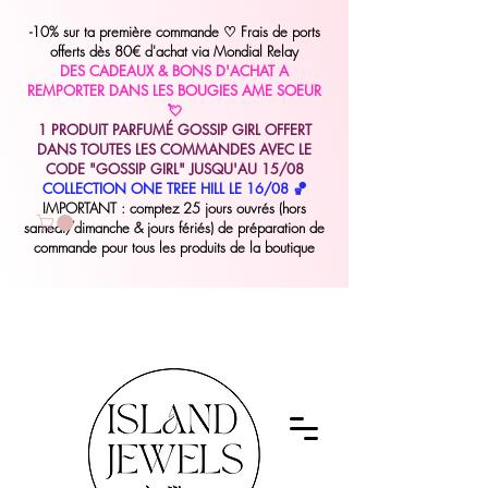
-10% sur ta première commande
♡
Frais de ports
offerts dès 80€ d'achat via Mondial Relay
DES CADEAUX & BONS D'ACHAT A
REMPORTER DANS LES BOUGIES AME SOEUR
💘
1 PRODUIT PARFUMÉ GOSSIP GIRL OFFERT
DANS TOUTES LES COMMANDES AVEC LE
CODE "GOSSIP GIRL" JUSQU'AU 15/08
COLLECTION ONE TREE HILL LE 16/08 🏀
IMPORTANT : comptez 25 jours ouvrés (hors
samedi/dimanche & jours fériés) de préparation de
commande pour tous les produits de la boutique