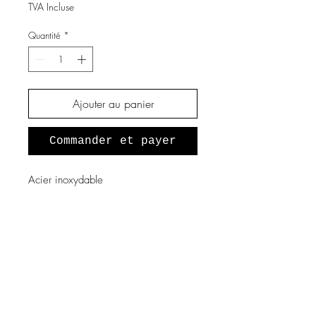
TVA Incluse
Quantité
*
Ajouter au panier
Commander et payer
Acier inoxydable
A propos de nous
Notre histoire
Vous souhaitez devenir revendeur
?