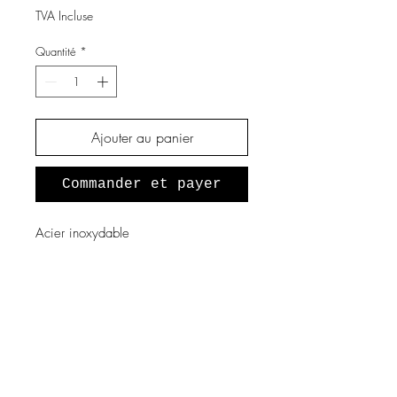
TVA Incluse
Quantité
*
Ajouter au panier
Commander et payer
Acier inoxydable
A propos de nous
Notre histoire
Vous souhaitez devenir revendeur
?