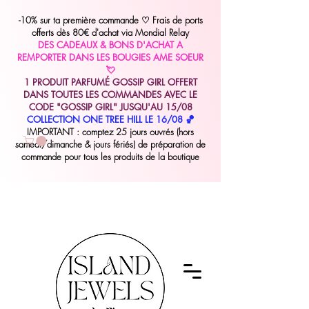
-10% sur ta première commande
♡
Frais de ports
offerts dès 80€ d'achat via Mondial Relay
DES CADEAUX & BONS D'ACHAT A
REMPORTER DANS LES BOUGIES AME SOEUR
💘
1 PRODUIT PARFUMÉ GOSSIP GIRL OFFERT
DANS TOUTES LES COMMANDES AVEC LE
CODE "GOSSIP GIRL" JUSQU'AU 15/08
COLLECTION ONE TREE HILL LE 16/08 🏀
IMPORTANT : comptez 25 jours ouvrés (hors
samedi/dimanche & jours fériés) de préparation de
commande pour tous les produits de la boutique