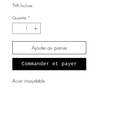
TVA Incluse
Quantité
*
Ajouter au panier
Commander et payer
Acier inoxydable
A propos de nous
Notre histoire
Vous souhaitez devenir revendeur
?