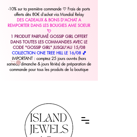
-10% sur ta première commande
♡
Frais de ports
offerts dès 80€ d'achat via Mondial Relay
DES CADEAUX & BONS D'ACHAT A
REMPORTER DANS LES BOUGIES AME SOEUR
💘
1 PRODUIT PARFUMÉ GOSSIP GIRL OFFERT
DANS TOUTES LES COMMANDES AVEC LE
CODE "GOSSIP GIRL" JUSQU'AU 15/08
COLLECTION ONE TREE HILL LE 16/08 🏀
IMPORTANT : comptez 25 jours ouvrés (hors
samedi/dimanche & jours fériés) de préparation de
commande pour tous les produits de la boutique