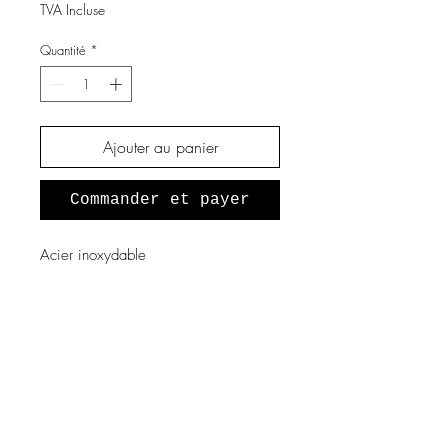
TVA Incluse
Quantité
*
Ajouter au panier
Commander et payer
Acier inoxydable
A propos de nous
Notre histoire
Vous souhaitez devenir revendeur
?