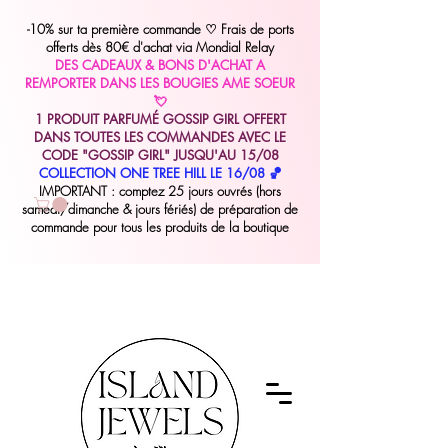
-10% sur ta première commande
♡
Frais de ports
offerts dès 80€ d'achat via Mondial Relay
DES CADEAUX & BONS D'ACHAT A
REMPORTER DANS LES BOUGIES AME SOEUR
💘
1 PRODUIT PARFUMÉ GOSSIP GIRL OFFERT
DANS TOUTES LES COMMANDES AVEC LE
CODE "GOSSIP GIRL" JUSQU'AU 15/08
COLLECTION ONE TREE HILL LE 16/08 🏀
IMPORTANT : comptez 25 jours ouvrés (hors
samedi/dimanche & jours fériés) de préparation de
commande pour tous les produits de la boutique