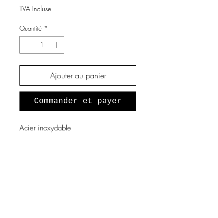
TVA Incluse
Quantité
*
Ajouter au panier
Commander et payer
Acier inoxydable
A propos de nous
Notre histoire
Vous souhaitez devenir revendeur
?