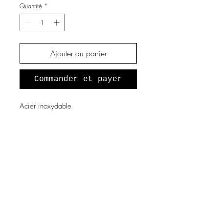
Quantité
*
Ajouter au panier
Commander et payer
Acier inoxydable
A propos de nous
Notre histoire
Vous souhaitez devenir revendeur
?
Programme fidélité
Mentions légales